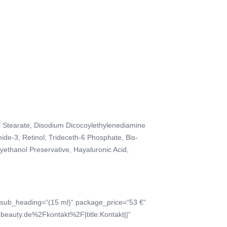
ryl Stearate, Disodium Dicocoylethylenediamine
mide-3, Retinol, Trideceth-6 Phosphate, Bis-
ethanol Preservative, Hayaluronic Acid,
_sub_heading=“(15 ml)“ package_price=“53 €“
beauty.de%2Fkontakt%2F|title:Kontakt||“