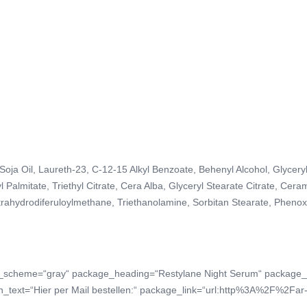
e Soja Oil, Laureth-23, C-12-15 Alkyl Benzoate, Behenyl Alcohol, Glyce
Palmitate, Triethyl Citrate, Cera Alba, Glyceryl Stearate Citrate, Cera
rahydrodiferuloylmethane, Triethanolamine, Sorbitan Stearate, Phenoxy
lor_scheme=“gray“ package_heading=“Restylane Night Serum“ package
_text=“Hier per Mail bestellen:“ package_link=“url:http%3A%2F%2Far-