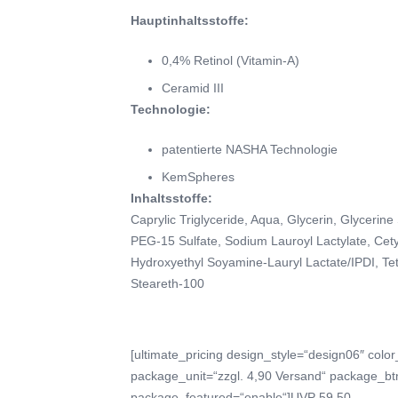
Hauptinhaltsstoffe:
0,4% Retinol (Vitamin-A)
Ceramid III
Technologie:
patentierte NASHA Technologie
KemSpheres
Inhaltsstoffe:
Caprylic Triglyceride, Aqua, Glycerin, Glycerin
PEG-15 Sulfate, Sodium Lauroyl Lactylate, Cetyl 
Hydroxyethyl Soyamine-Lauryl Lactate/IPDI, Tet
Steareth-100
[ultimate_pricing design_style=“design06″ co
package_unit=“zzgl. 4,90 Versand“ package_btn
package_featured=“enable“]UVP 59,50