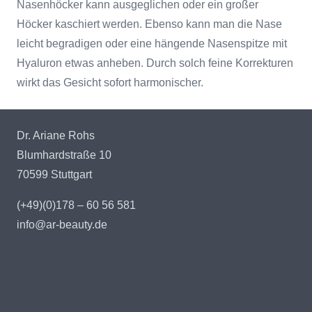
Nasenhöcker kann ausgeglichen oder ein großer
Höcker kaschiert werden. Ebenso kann man die Nase
leicht begradigen oder eine hängende Nasenspitze mit
Hyaluron etwas anheben. Durch solch feine Korrekturen
wirkt das Gesicht sofort harmonischer.
Dr. Ariane Rohs
Blumhardstraße 10
70599 Stuttgart
(+49)(0)178 – 60 56 581
info@ar-beauty.de